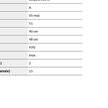
A
05-mai
51
90 cm
48 cm
93%
Inox
e)
2
 année)
15