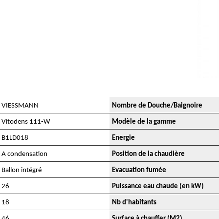
VIESSMANN
Nombre de Douche/Baignoire
Vitodens 111-W
Modèle de la gamme
B1LD018
Energie
A condensation
Position de la chaudière
Ballon intégré
Evacuation fumée
26
Puissance eau chaude (en kW)
18
Nb d'habitants
46
Surface à chauffer (M2)