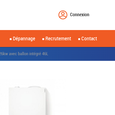
Connexion
Dépannage
Recrutement
Contact
6kw avec ballon intégré 46L